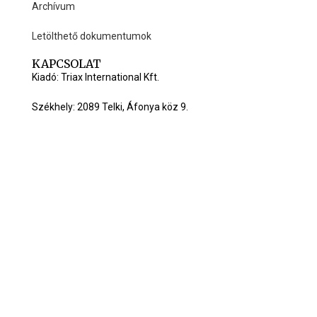
Archívum
Letölthető dokumentumok
KAPCSOLAT
Kiadó: Triax International Kft.
Székhely: 2089 Telki, Áfonya köz 9.
Honlap: www.ujarvisura.hu
Mobil: +36 20 579 0105
Email:
info@ujarvisura.hu
C Triax International Kft. All right reserved.