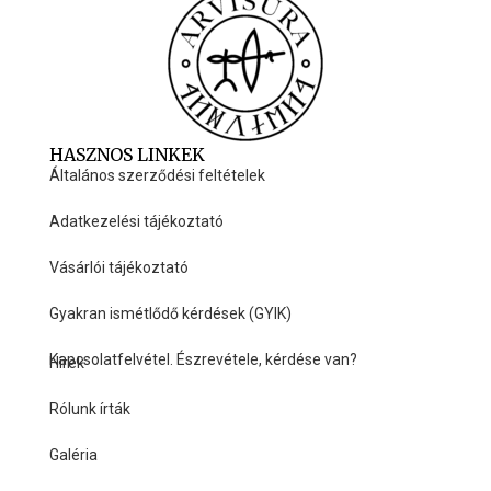
HASZNOS LINKEK
Általános szerződési feltételek
Adatkezelési tájékoztató
Vásárlói tájékoztató
Gyakran ismétlődő kérdések (GYIK)
Kapcsolatfelvétel. Észrevétele, kérdése van?
Hírek
HASZNOS LINKEK
Rólunk írták
Galéria