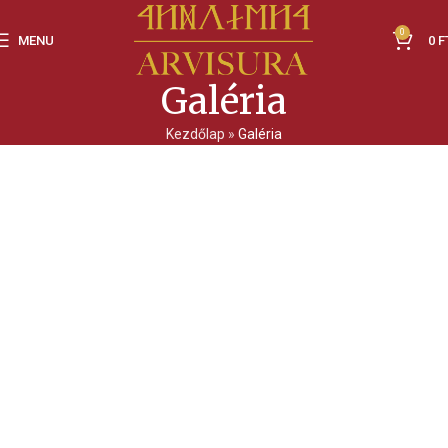
0
MENU
0
F
Galéria
Kezdőlap
»
Galéria