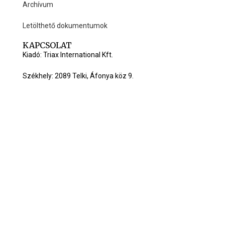
Archívum
Letölthető dokumentumok
KAPCSOLAT
Kiadó: Triax International Kft.
Székhely: 2089 Telki, Áfonya köz 9.
Honlap: www.ujarvisura.hu
Mobil: +36 20 579 0105
Email:
info@ujarvisura.hu
C Triax International Kft. All right reserved.