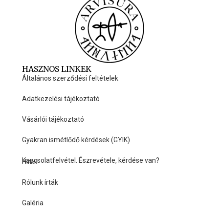
HASZNOS LINKEK
Általános szerződési feltételek
Adatkezelési tájékoztató
Vásárlói tájékoztató
Gyakran ismétlődő kérdések (GYIK)
Kapcsolatfelvétel. Észrevétele, kérdése van?
Hírek
HASZNOS LINKEK
Rólunk írták
Galéria