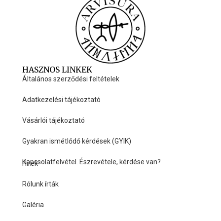
HASZNOS LINKEK
Általános szerződési feltételek
Adatkezelési tájékoztató
Vásárlói tájékoztató
Gyakran ismétlődő kérdések (GYIK)
Kapcsolatfelvétel. Észrevétele, kérdése van?
Hírek
HASZNOS LINKEK
Rólunk írták
Galéria