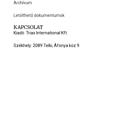
Archívum
Letölthető dokumentumok
KAPCSOLAT
Kiadó: Triax International Kft.
Székhely: 2089 Telki, Áfonya köz 9.
Honlap: www.ujarvisura.hu
Mobil: +36 20 579 0105
Email:
info@ujarvisura.hu
C Triax International Kft. All right reserved.