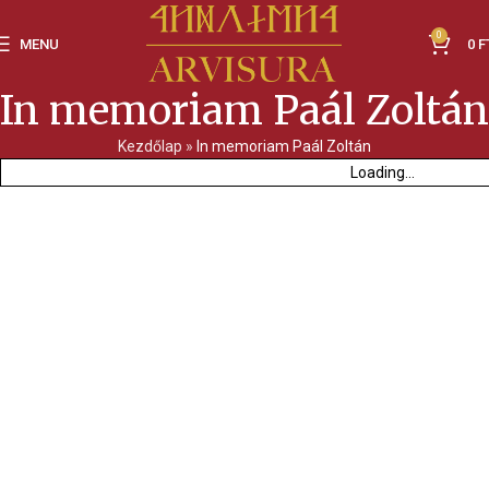
0
MENU
0
F
In memoriam Paál Zoltán
Kezdőlap
»
In memoriam Paál Zoltán
Loading...