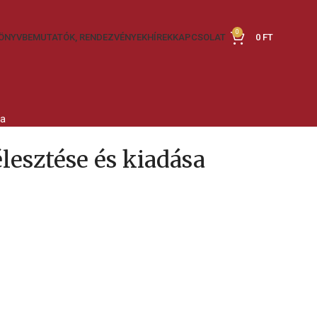
0
ÖNYVBEMUTATÓK, RENDEZVÉNYEK
HÍREK
KAPCSOLAT
0
FT
sa
esztése és kiadása