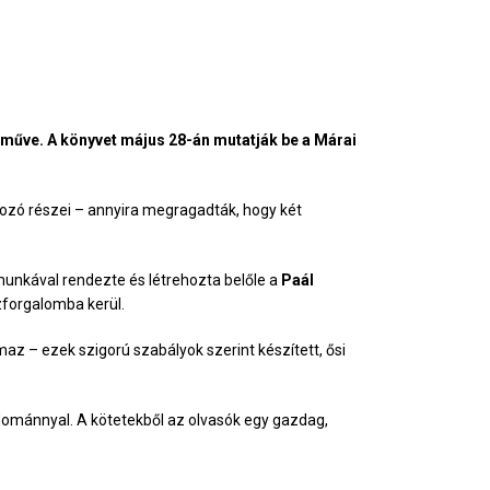
 műve. A könyvet május 28-án mutatják be a Márai
kozó részei – annyira megragadták, hogy két
munkával rendezte és létrehozta belőle a
Paál
forgalomba kerül.
z – ezek szigorú szabályok szerint készített, ősi
ománnyal. A kötetekből az olvasók egy gazdag,