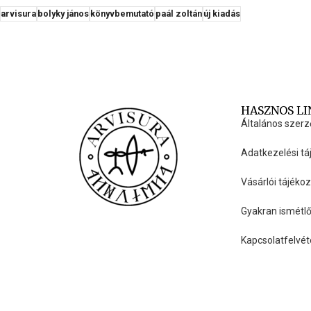
arvisura
bolyky jános
könyvbemutató
paál zoltán
új kiadás
HASZNOS L
Általános szerz
Adatkezelési tá
Vásárlói tájéko
Gyakran ismétlő
Kapcsolatfelvét