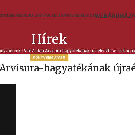
WEBÁRUHÁZ
ZOLTÁN ARVISURA ARCHÍVUM
ÚJ ARVISURA KIADÁS
K
Hírek
önyvpercek: Paál Zoltán Arvisura-hagyatékának újraélesztése és kiadá
KÖNYVBEMUTATÓ
Arvisura-hagyatékának újraél