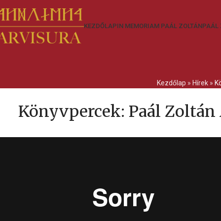
KEZDŐLAP
IN MEMORIAM PAÁL ZOLTÁN
PAÁL 
Kezdőlap
»
Hírek
»
K
Könyvpercek: Paál Zoltán 