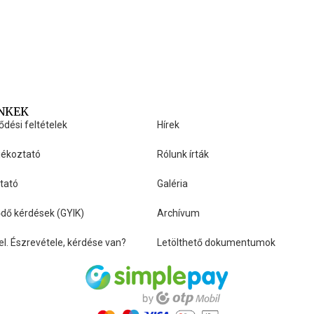
INKEK
HASZNOS LINKEK
ődési feltételek
Hírek
jékoztató
Rólunk írták
ztató
Galéria
dő kérdések (GYIK)
Archívum
el. Észrevétele, kérdése van?
Letölthető dokumentumok