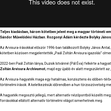
Teljes kiadásban, három kötetben jelent meg a magyar történeti em
Sándor Művelődési Házban. Rozgonyi Ádám kérdezte Bolyky János A
Az Arvisura-írásokkal először 1996-ban találkozott Bolyky János Anta
kötetben közösen megjelentették „Paál Zoltán Arvisura igazolás” címe
2022-ben Paál Zoltán lánya, Duzsik Istvánné (Pál Éva) felkérte a hag
Zoltán Arvisura Archívumot
, majd egy újabb év alatt megszületett az
Az Arvisura-hagyaték maga egy hatalmas, konzisztens és időben-térben 
történelmi írások. A keletkezésük időrendben a hun törzsszövetség me
A hagyaték megosztó jellegű, mert alternatív nézőpontból közelíti m
forrásokkal ellátott alternatív történelmi világot ismerhetnek meg.