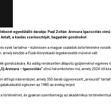
lékezet egyedülálló darabja: Paál Zoltán: Arvisura Igazszólás című
ntalt, a kiadás szerkesztőjét, hagyatéki gondnokot.
l, és ezek tartalma – különösen a magyar családok őstörténetére vonat
n, amely később a Püski Könyvkiadó legsikeresebb művévé vált.
yaték gondozására. Az addig rendezetlen állapotú gyűjteményt egyéves 
„Új Arvisura – Igazszólás”
című háromkötetes mű, amely 2024-től köz
átfogó írásrendszer, amely 350 darab úgynevezett „arvisurát” tartalma
galakulásától egészen az 1980-as évekig terjed.
eg a történelmet, és gyakran szembemegy az akadémikus történelemtud