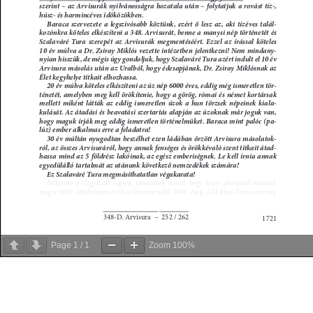
Page
1
/
1
Zoom
100%