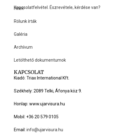
Kapcsolatfelvétel. Észrevétele, kérdése van?
Hírek
HASZNOS LINKEK
Rólunk írták
Galéria
Archívum
Letölthető dokumentumok
KAPCSOLAT
Kiadó: Triax International Kft.
Székhely: 2089 Telki, Áfonya köz 9.
Honlap: www.ujarvisura.hu
Mobil: +36 20 579 0105
Email:
info@ujarvisura.hu