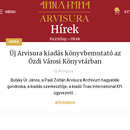
0
MENU
0
F
Hírek
Kezdőlap
»
Hírek
HÍREK
Új Arvisura kiadás könyvbemutató az
Ózdi Városi Könyvtárban
Űj Arvisura
Bolyky Úr János, a Paál Zoltán Arvisura Archívum hagyatéki
gondnoka, a kiadás szerkesztője, a kiadó Triax International Kft.
ügyvezető ...
BŐVEBBEN