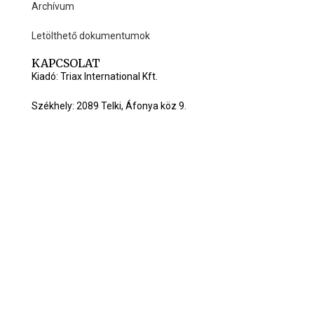
Archívum
Letölthető dokumentumok
KAPCSOLAT
Kiadó: Triax International Kft.
Székhely: 2089 Telki, Áfonya köz 9.
Honlap: www.ujarvisura.hu
Mobil: +36 20 579 0105
Email:
info@ujarvisura.hu
C Triax International Kft. All right reserved.