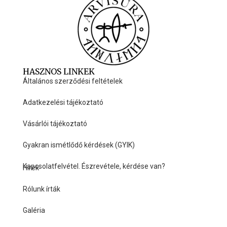
HASZNOS LINKEK
Általános szerződési feltételek
Adatkezelési tájékoztató
Vásárlói tájékoztató
Gyakran ismétlődő kérdések (GYIK)
Kapcsolatfelvétel. Észrevétele, kérdése van?
Hírek
HASZNOS LINKEK
Rólunk írták
Galéria