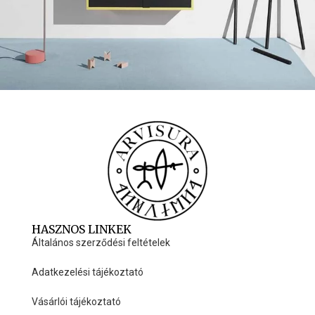
Suspendisse quam at vestibulum
Kitchen
HASZNOS LINKEK
Általános szerződési feltételek
Adatkezelési tájékoztató
Vásárlói tájékoztató