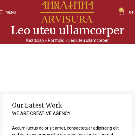
0
MENU
0
F
Leo uteu ullamcorper
Kezdőlap
»
Portfolio
»
Leo uteu ullamcorper
Our Latest Work
WE ARE CREATIVE AGENCY
Accum luctus dolor sit amet, consectetuer adipiscing elit,
sed diam nonummy nibh euismod tincidunt ut laoreet