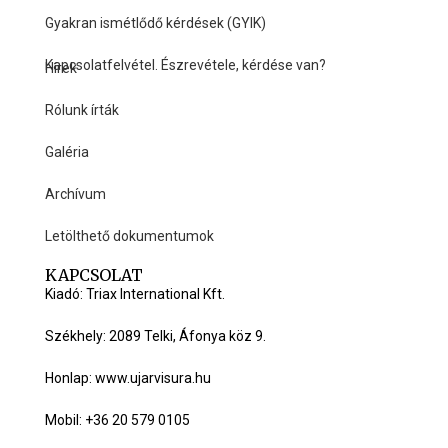
Gyakran ismétlődő kérdések (GYIK)
Kapcsolatfelvétel. Észrevétele, kérdése van?
Hírek
HASZNOS LINKEK
Rólunk írták
Galéria
Archívum
Letölthető dokumentumok
KAPCSOLAT
Kiadó: Triax International Kft.
Székhely: 2089 Telki, Áfonya köz 9.
Honlap: www.ujarvisura.hu
Mobil: +36 20 579 0105