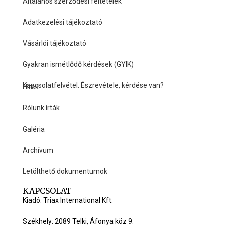
Általános szerződési feltételek
Adatkezelési tájékoztató
Vásárlói tájékoztató
Gyakran ismétlődő kérdések (GYIK)
Kapcsolatfelvétel. Észrevétele, kérdése van?
Hírek
HASZNOS LINKEK
Rólunk írták
Galéria
Archívum
Letölthető dokumentumok
KAPCSOLAT
Kiadó: Triax International Kft.
Székhely: 2089 Telki, Áfonya köz 9.